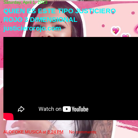
Saturday, April 1, 2023
QUIEN ES ESTE TIPO JUSTICIERO
ROJO 3 DIMENSIONAL
justicierorojo.com
ALOFOKE MUSICA
at
8:24 PM
No comments: